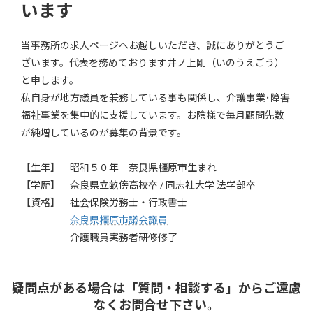
います
当事務所の求人ページへお越しいただき、誠にありがとうご
ざいます。代表を務めております井ノ上剛（いのうえごう）
と申します。
私自身が地方議員を兼務している事も関係し、介護事業･障害
福祉事業を集中的に支援しています。お陰様で毎月顧問先数
が純増しているのが募集の背景です。
【生年】 昭和５０年 奈良県橿原市生まれ
【学歴】 奈良県立畝傍高校卒 / 同志社大学 法学部卒
【資格】 社会保険労務士・行政書士
奈良県橿原市議会議員
介護職員実務者研修修了
疑問点がある場合は「質問・相談する」から
ご遠慮
なく
お問合せ下さい。